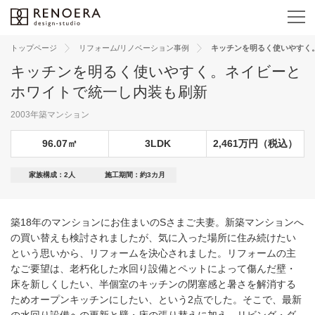
トップページ
リフォーム/リノベーション事例
キッチンを明るく使いやすく
キッチンを明るく使いやすく。ネイビーと
ホワイトで統一し内装も刷新
2003年築マンション
96.07㎡
3LDK
2,461万円（税込）
家族構成：2人
施工期間：約3カ月
築18年のマンションにお住まいのSさまご夫妻。新築マンションへ
の買い替えも検討されましたが、気に入った場所に住み続けたい
という思いから、リフォームを決心されました。リフォームの主
なご要望は、老朽化した水回り設備とペットによって傷んだ壁・
床を新しくしたい、半個室のキッチンの閉塞感と暑さを解消する
ためオープンキッチンにしたい、という2点でした。そこで、最新