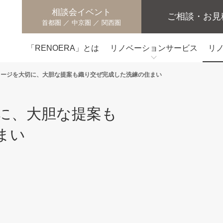
相談会イベント
ご相談・お見
首都圏 ／ 中京圏 ／ 関西圏
「RENOERA」とは
リノベーションサービス
リ
メージを大切に、大胆な提案も織り交ぜ完成した洗練の住まい
に、大胆な提案も
まい