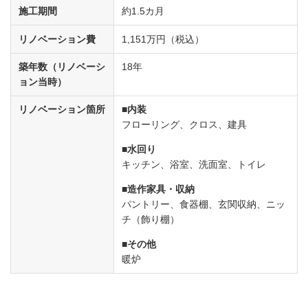
施⼯期間
約1.5カ⽉
リノベーション費
1,151万円（税込）
築年数（リノベーシ
18年
ョン当時）
リノベーション箇所
内装
フローリング、クロス、建具
水回り
キッチン、浴室、洗⾯室、トイレ
造作家具・収納
パントリー、⾷器棚、⽞関収納、ニッ
チ（飾り棚）
その他
暖炉