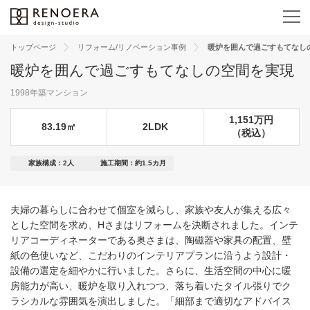
トップページ
リフォーム/リノベーション事例
暖炉を囲んで過ごすもてなし
暖炉を囲んで過ごすもてなしの空間を実現
1998年築マンション
1,151万円
83.19㎡
2LDK
（税込）
家族構成：2人
施工期間：約1.5カ月
夫婦の暮らしに合わせて個室を減らし、家族や友⼈が集える広々
とした空間を求め、Hさまはリフォームを決断されました。インテ
リアコーディネーターである奥さまは、陶磁器や家具の配置、壁
紙の⾊使いなど、こだわりのインテリアプランに沿うよう設計・
設備の選定を細やかに⾏いました。さらに、⽣活空間の中⼼に暖
房能⼒が⾼い、暖炉を取り⼊れつつ、落ち着いたタイル張りでク
ラシカルな雰囲気を演出しました。「細部まで適切なアドバイス