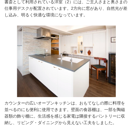
書斎として利⽤されている洋室（2）には、ご主⼈さまと奥さまの
仕事⽤デスクが配置されています。2⽅向に窓があり、⾃然光が差
し込み、明るく快適な環境になっています。
カウンターの広いオープンキッチンは、おもてなしの際に料理を
並べるのにも便利に使⽤できます。壁⾯の⾷器棚は、⼀部を陶磁
器類の飾り棚に。⽣活感を感じる家電は隣接するパントリーに収
納し、リビング・ダイニングから⾒えない⼯夫をしました。